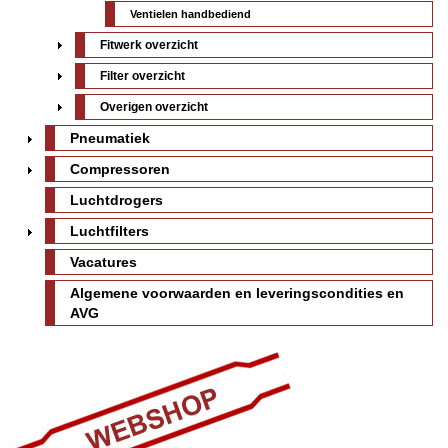
Ventielen handbediend
Fitwerk overzicht
Filter overzicht
Overigen overzicht
Pneumatiek
Compressoren
Luchtdrogers
Luchtfilters
Vacatures
Algemene voorwaarden en leveringscondities en
AVG