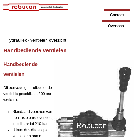
Jump to navigation
Contact
Over ons
Hydrauliek
Ventielen overzicht
›
›
Y
Handbediende ventielen
o
Handbediende
u
ventielen
a
r
Dit eenvoudig handbediende
ventiel is geschikt tot 300 bar
e
werkdruk.
h
Standaard voorzien van
e
een instelbare overstort,
instelbaar tot 210 bar.
r
U kunt dus direkt op dit
e
ventiel een pomp