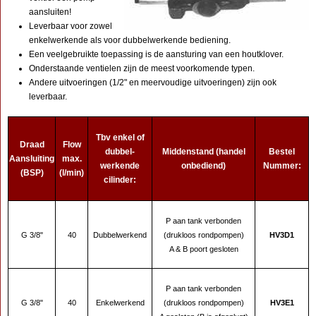
aansluiten!
Leverbaar voor zowel
enkelwerkende als voor dubbelwerkende bediening.
Een veelgebruikte toepassing is de aansturing van een houtklover.
Onderstaande ventielen zijn de meest voorkomende typen.
Andere uitvoeringen (1/2" en meervoudige uitvoeringen) zijn ook
leverbaar.
Tbv enkel of
Draad
Flow
dubbel-
Middenstand (handel
Bestel
Aansluiting
max.
werkende
onbediend)
Nummer:
(BSP)
(l/min)
cilinder:
P aan tank verbonden
G 3/8"
40
Dubbelwerkend
(drukloos rondpompen)
HV3D1
A & B poort gesloten
P aan tank verbonden
G 3/8"
40
Enkelwerkend
(drukloos rondpompen)
HV3E1