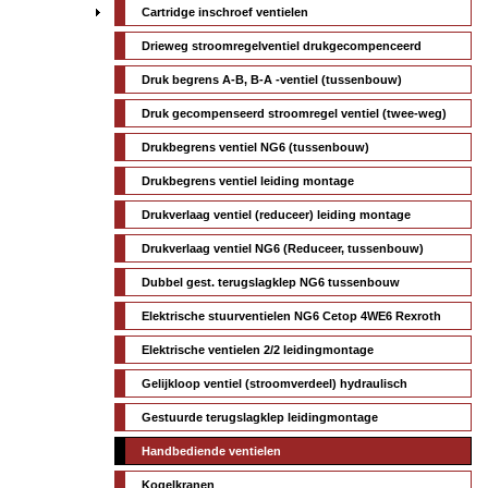
Cartridge inschroef ventielen
Drieweg stroomregelventiel drukgecompenceerd
Druk begrens A-B, B-A -ventiel (tussenbouw)
Druk gecompenseerd stroomregel ventiel (twee-weg)
Drukbegrens ventiel NG6 (tussenbouw)
Drukbegrens ventiel leiding montage
Drukverlaag ventiel (reduceer) leiding montage
Drukverlaag ventiel NG6 (Reduceer, tussenbouw)
Dubbel gest. terugslagklep NG6 tussenbouw
Elektrische stuurventielen NG6 Cetop 4WE6 Rexroth
Elektrische ventielen 2/2 leidingmontage
Gelijkloop ventiel (stroomverdeel) hydraulisch
Gestuurde terugslagklep leidingmontage
Handbediende ventielen
Kogelkranen