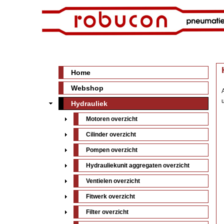
Home
Webshop
u
Hydrauliek
Motoren overzicht
Cilinder overzicht
Pompen overzicht
Hydrauliekunit aggregaten overzicht
Ventielen overzicht
Fitwerk overzicht
Filter overzicht