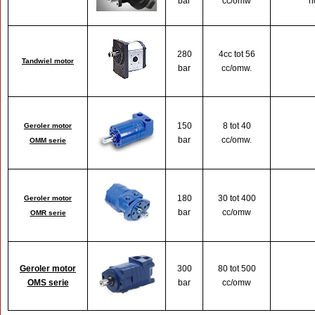
bar
cc/omw
h
280
4cc tot 56
Tandwiel motor
bar
cc/omw.
150
8 tot 40
Geroler motor
bar
cc/omw.
OMM serie
180
30 tot 400
Geroler motor
bar
cc/omw
OMR serie
300
80 tot 500
Geroler motor
bar
cc/omw
OMS serie