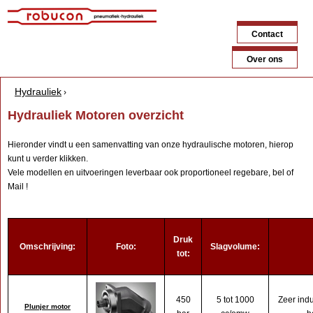
Jump to navigation
Contact
Over ons
Hydrauliek
›
Y
Hydrauliek Motoren overzicht
o
Hieronder vindt u een samenvatting van onze hydraulische motoren, hierop
u
kunt u verder klikken.
Vele modellen en uitvoeringen leverbaar ook proportioneel regebare, bel of
a
Mail !
r
e
Druk
h
Omschrijving:
Foto:
Slagvolume:
tot:
e
r
450
5 tot 1000
Zeer indu
e
Plunjer motor