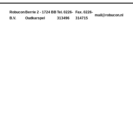
Robucon
Berrie 2 - 1724 BB
Tel. 0226-
Fax. 0226-
mail@robucon.nl
B.V.
Oudkarspel
313496
314715