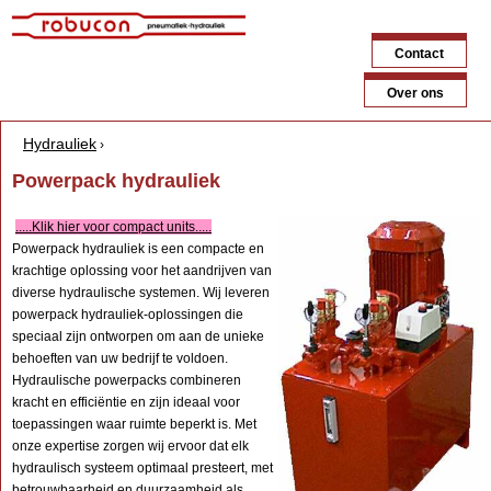
Jump to navigation
Contact
Over ons
Hydrauliek
›
Y
Powerpack hydrauliek
o
.....Klik hier voor compact units.....
u
Powerpack hydrauliek is een compacte en
krachtige oplossing voor het aandrijven van
a
diverse hydraulische systemen. Wij leveren
r
powerpack hydrauliek-oplossingen die
speciaal zijn ontworpen om aan de unieke
e
behoeften van uw bedrijf te voldoen.
h
Hydraulische powerpacks combineren
kracht en efficiëntie en zijn ideaal voor
e
toepassingen waar ruimte beperkt is. Met
onze expertise zorgen wij ervoor dat elk
r
hydraulisch systeem optimaal presteert, met
e
betrouwbaarheid en duurzaamheid als