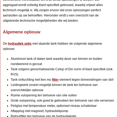
aggregaat wordt volledig klant-specifiek gebouwd, waarbij vrijwel alles
technisch mogelijk is. Wij zorgen ervoor dat onze oplossingen perfect
aansluiten op uw behoeften. Hieronder vindt u een overzicht van de
uitgebreide technische mogelijkheden die wij bieden.
Algemene opbouw
De
hydrauliek units
met staande tank hebben de volgende algemene
opbouw:
Aluminium tank of stalen tank waarbij deze van binnen en buiten
roestwerend is gecoat
Tank volgens genormaliseerde Cetop of Din norm of klant specifiek (ook
RVS)
Tank ontluchting met tien
mu
filter
element tegen binnendringen van stof
Leidingwerk zoveel mogelijk binnen de tank ten behoeve van
overzichtelijke opbouw
Ruime vulopening ten behoeve van olie vullen
Grote vulopening, ook goed te gebruiken ten behoeve van olie verversen
Peilglas met temperatuur meter, optioneel niveau schakelaar
Aftapplug met magneet, hydrauliekpomp
Retourfilter ten behoeve van de hydrauliekolie