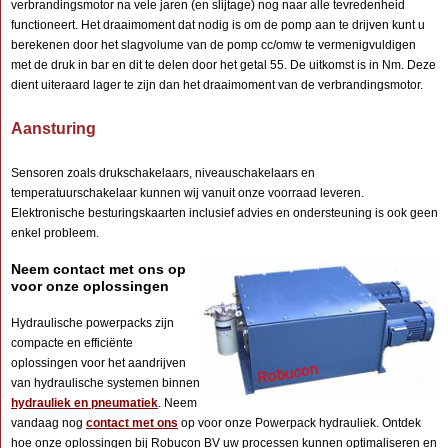
verbrandingsmotor na vele jaren (en slijtage) nog naar alle tevredenheid
functioneert. Het draaimoment dat nodig is om de pomp aan te drijven kunt u
berekenen door het slagvolume van de pomp cc/omw te vermenigvuldigen
met de druk in bar en dit te delen door het getal 55. De uitkomst is in Nm. Deze
dient uiteraard lager te zijn dan het draaimoment van de verbrandingsmotor.
Aansturing
Sensoren zoals drukschakelaars, niveauschakelaars en
temperatuurschakelaar kunnen wij vanuit onze voorraad leveren.
Elektronische besturingskaarten inclusief advies en ondersteuning is ook geen
enkel probleem.
Neem contact met ons op
voor onze oplossingen
Hydraulische powerpacks zijn
compacte en efficiënte
oplossingen voor het aandrijven
van hydraulische systemen binnen
hydrauliek en pneumatiek
. Neem
vandaag nog
contact met ons
op voor onze Powerpack hydrauliek. Ontdek
hoe onze oplossingen bij Robucon BV uw processen kunnen optimaliseren en