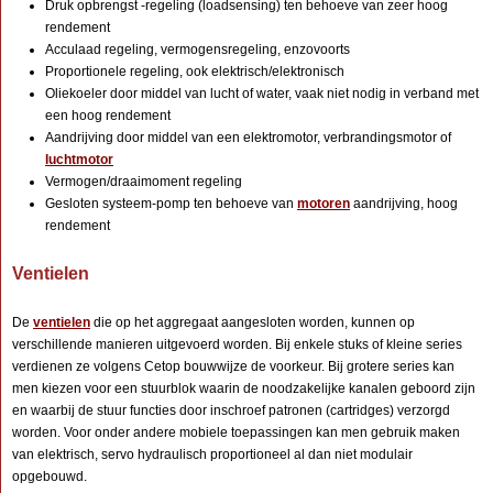
Druk opbrengst -regeling (loadsensing) ten behoeve van zeer hoog
rendement
Acculaad regeling, vermogensregeling, enzovoorts
Proportionele regeling, ook elektrisch/elektronisch
Oliekoeler door middel van lucht of water, vaak niet nodig in verband met
een hoog rendement
Aandrijving door middel van een elektromotor, verbrandingsmotor of
luchtmotor
Vermogen/draaimoment regeling
Gesloten systeem-pomp ten behoeve van
motoren
aandrijving, hoog
rendement
Ventielen
De
ventielen
die op het aggregaat aangesloten worden, kunnen op
verschillende manieren uitgevoerd worden. Bij enkele stuks of kleine series
verdienen ze volgens Cetop bouwwijze de voorkeur. Bij grotere series kan
men kiezen voor een stuurblok waarin de noodzakelijke kanalen geboord zijn
en waarbij de stuur functies door inschroef patronen (cartridges) verzorgd
worden. Voor onder andere mobiele toepassingen kan men gebruik maken
van elektrisch, servo hydraulisch proportioneel al dan niet modulair
opgebouwd.