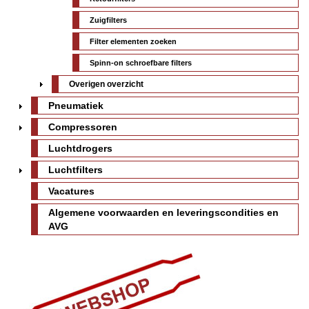
Zuigfilters
Filter elementen zoeken
Spinn-on schroefbare filters
Overigen overzicht
Pneumatiek
Compressoren
Luchtdrogers
Luchtfilters
Vacatures
Algemene voorwaarden en leveringscondities en
AVG