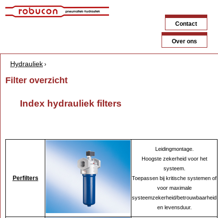
Jump to navigation
Contact
Over ons
Hydrauliek
›
Y
Filter overzicht
o
Index hydrauliek filters
u
a
r
Leidingmontage.
e
Hoogste zekerheid voor het
h
systeem.
Perfilters
Toepassen bij kritische systemen of
e
voor maximale
r
systeemzekerheid/betrouwbaarheid
en levensduur.
e