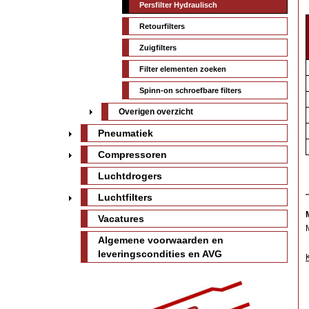
Persfilter Hydraulisch
Retourfilters
Zuigfilters
Filter elementen zoeken
Spinn-on schroefbare filters
Overigen overzicht
Pneumatiek
Compressoren
Luchtdrogers
Luchtfilters
Vacatures
Algemene voorwaarden en
leveringscondities en AVG