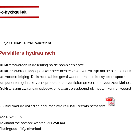
Jump to navigation
Hydrauliek
Filter overzicht
›
›
Y
Persfilters hydraulisch
o
Drukfilters worden in de leiding na de pomp geplaatst.
u
Drukfilters worden toegepast wanneer men er zeker van wil zijn dat de olie die het h
van verontreiniging. Dit is meestal het geval wanneer men in het systeem speciale 
a
componenten gebruikt, zoals proportionele ventielen en ventielen voor zeer kleine 
r
Drukfilters zijn zwaar van opbouw, omdat zij de systeemdruk moeten kunnen weers
e
h
Klik hier voor de volledige documentatie 250 bar Rexroth persfilters
e
Model 245LEN
Maximaal toelaatbare werkdruk is
250
bar.
r
Filtatiegraad: 10
µ
absoluut: