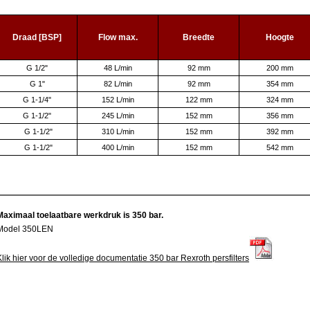
e
Draad [BSP]
Flow max.
Breedte
Hoogte
G 1/2"
48 L/min
92 mm
200 mm
G 1"
82 L/min
92 mm
354 mm
G 1-1/4"
152 L/min
122 mm
324 mm
G 1-1/2"
245 L/min
152 mm
356 mm
G 1-1/2"
310 L/min
152 mm
392 mm
G 1-1/2"
400 L/min
152 mm
542 mm
Maximaal toelaatbare werkdruk is 350 bar.
Model 350LEN
Klik hier voor de volledige documentatie 350 bar Rexroth persfilters