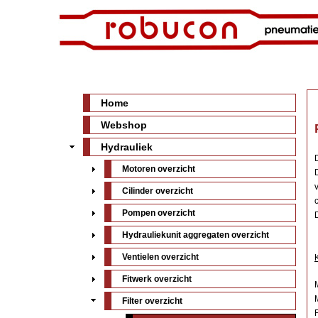
Home
Webshop
Hydrauliek
Motoren overzicht
Cilinder overzicht
Pompen overzicht
Hydrauliekunit aggregaten overzicht
Ventielen overzicht
Fitwerk overzicht
Filter overzicht