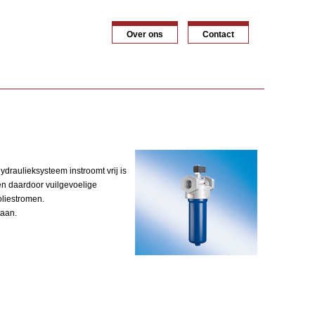
Over ons
Contact
ydraulieksysteem instroomt vrij is
en daardoor vuilgevoelige
oliestromen.
taan.