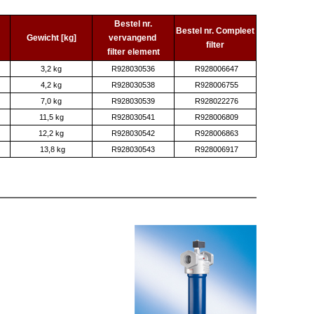
Bestel nr.
Bestel nr. Compleet
Gewicht [kg]
vervangend
filter
filter element
3,2 kg
R928030536
R928006647
4,2 kg
R928030538
R928006755
7,0 kg
R928030539
R928022276
11,5 kg
R928030541
R928006809
12,2 kg
R928030542
R928006863
13,8 kg
R928030543
R928006917