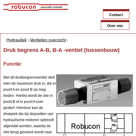
Jump to navigation
Contact
Over ons
Hydrauliek
Ventielen overzicht
›
›
Y
Druk begrens A-B, B-A -ventiel (tussenbouw)
o
Functie:
u
a
Met dit drukbegrensventiel stelt
men de maximum druk in, die in
r
poort A en poort B op mag
e
treden. Hierbij wordt de olie in
poort B of in poort A over
h
gestort. Hierdoor kan de
drukpiek die bij stopzetten van
e
hydraulische motoren optreedt
r
afgevlakt worden, waarbij de
olie terug gevoerd wordt naar
e