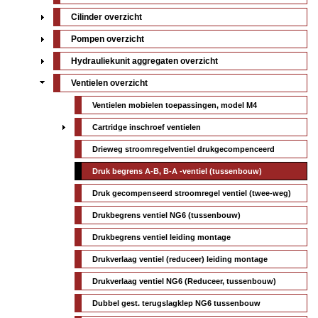
Cilinder overzicht
Pompen overzicht
Hydrauliekunit aggregaten overzicht
Ventielen overzicht
Ventielen mobielen toepassingen, model M4
Cartridge inschroef ventielen
Drieweg stroomregelventiel drukgecompenceerd
Druk begrens A-B, B-A -ventiel (tussenbouw)
Druk gecompenseerd stroomregel ventiel (twee-weg)
Drukbegrens ventiel NG6 (tussenbouw)
Drukbegrens ventiel leiding montage
Drukverlaag ventiel (reduceer) leiding montage
Drukverlaag ventiel NG6 (Reduceer, tussenbouw)
Dubbel gest. terugslagklep NG6 tussenbouw