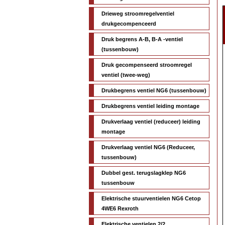
Drieweg stroomregelventiel
drukgecompenceerd
Druk begrens A-B, B-A -ventiel
(tussenbouw)
Druk gecompenseerd stroomregel
ventiel (twee-weg)
Drukbegrens ventiel NG6 (tussenbouw)
Drukbegrens ventiel leiding montage
Drukverlaag ventiel (reduceer) leiding
montage
Drukverlaag ventiel NG6 (Reduceer,
tussenbouw)
Dubbel gest. terugslagklep NG6
tussenbouw
Elektrische stuurventielen NG6 Cetop
4WE6 Rexroth
Elektrische ventielen 2/2