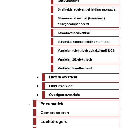
(tussenbouw)
Snelheidsregelventiel leiding montage
Stroomregel ventiel (twee-weg)
drukgecompenceerd
Stroomverdeelventiel
Terugslagkleppen leidingmontage
Ventielen (elektrisch schakelend) NG6
Ventielen 2/2 elektrisch
Ventielen handbediend
Fitwerk overzicht
Filter overzicht
Overigen overzicht
Pneumatiek
Compressoren
Luchtdrogers