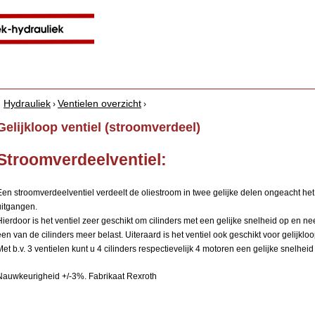
Jump to navigation
Hydrauliek
Ventielen overzicht
›
›
Y
Gelijkloop ventiel (stroomverdeel)
o
Stroomverdeelventiel:
u
a
Een stroomverdeelventiel verdeelt de oliestroom in twee gelijke delen ongeacht het
uitgangen.
r
Hierdoor is het ventiel zeer geschikt om cilinders met een gelijke snelheid op en n
e
een van de cilinders meer belast. Uiteraard is het ventiel ook geschikt voor gelijkl
Met b.v. 3 ventielen kunt u 4 cilinders respectievelijk 4 motoren een gelijke snelhei
h
e
Nauwkeurigheid +/-3%. Fabrikaat Rexroth
r