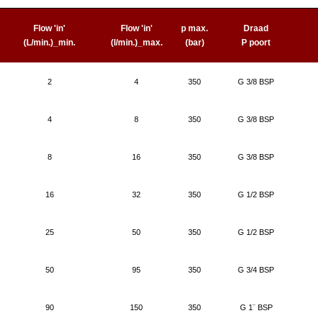
e
Flow 'in'
Flow 'in'
p max.
Draad
(L/min.)_min.
(l/min.)_max.
(bar)
P poort
2
4
350
G 3/8 BSP
4
8
350
G 3/8 BSP
8
16
350
G 3/8 BSP
16
32
350
G 1/2 BSP
25
50
350
G 1/2 BSP
50
95
350
G 3/4 BSP
90
150
350
G 1¨ BSP