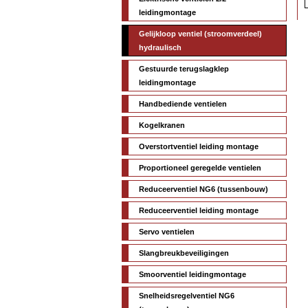
leidingmontage
Gelijkloop ventiel (stroomverdeel)
hydraulisch
Gestuurde terugslagklep
leidingmontage
Handbediende ventielen
Kogelkranen
Overstortventiel leiding montage
Proportioneel geregelde ventielen
Reduceerventiel NG6 (tussenbouw)
Reduceerventiel leiding montage
Servo ventielen
Slangbreukbeveiligingen
Smoorventiel leidingmontage
Snelheidsregelventiel NG6