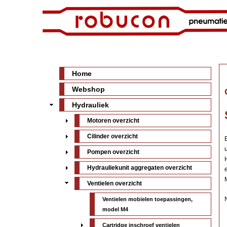
Home
Webshop
Hydrauliek
Motoren overzicht
Cilinder overzicht
Pompen overzicht
Hydrauliekunit aggregaten overzicht
Ventielen overzicht
Ventielen mobielen toepassingen,
model M4
Cartridge inschroef ventielen