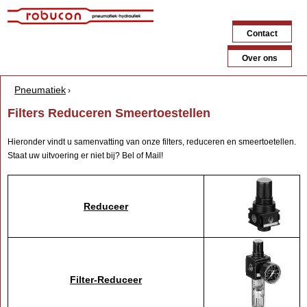
Jump to navigation
Contact
Over ons
Pneumatiek
›
Y
Filters Reduceren Smeertoestellen
o
Hieronder vindt u samenvatting van onze filters, reduceren en smeertoetellen.
u
Staat uw uitvoering er niet bij? Bel of Mail!
a
r
Reduceer
e
h
e
r
Filter-Reduceer
e