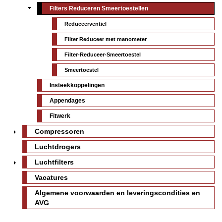
Filters Reduceren Smeertoestellen
Reduceerventiel
Filter Reduceer met manometer
Filter-Reduceer-Smeertoestel
Smeertoestel
Insteekkoppelingen
Appendages
Fitwerk
Compressoren
Luchtdrogers
Luchtfilters
Vacatures
Algemene voorwaarden en leveringscondities en
AVG