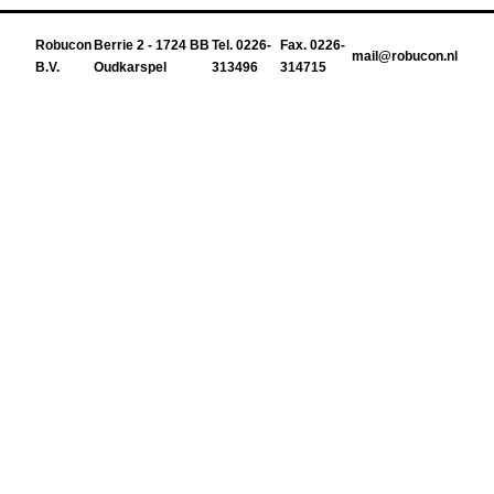
Robucon
Berrie 2 - 1724 BB
Tel. 0226-
Fax. 0226-
mail@robucon.nl
B.V.
Oudkarspel
313496
314715