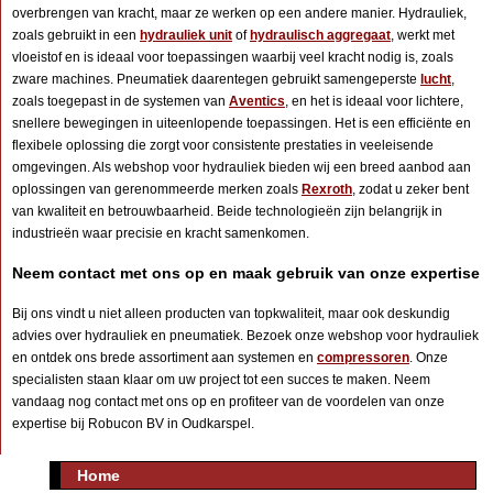
overbrengen van kracht, maar ze werken op een andere manier. Hydrauliek,
zoals gebruikt in een
hydrauliek unit
of
hydraulisch aggregaat
, werkt met
vloeistof en is ideaal voor toepassingen waarbij veel kracht nodig is, zoals
zware machines. Pneumatiek daarentegen gebruikt samengeperste
lucht
,
zoals toegepast in de systemen van
Aventics
, en het is ideaal voor lichtere,
snellere bewegingen in uiteenlopende toepassingen. Het is een efficiënte en
flexibele oplossing die zorgt voor consistente prestaties in veeleisende
omgevingen. Als webshop voor hydrauliek bieden wij een breed aanbod aan
oplossingen van gerenommeerde merken zoals
Rexroth
, zodat u zeker bent
van kwaliteit en betrouwbaarheid. Beide technologieën zijn belangrijk in
industrieën waar precisie en kracht samenkomen.
Neem contact met ons op en maak gebruik van onze expertise
Bij ons vindt u niet alleen producten van topkwaliteit, maar ook deskundig
advies over hydrauliek en pneumatiek. Bezoek onze webshop voor hydrauliek
en ontdek ons brede assortiment aan systemen en
compressoren
. Onze
specialisten staan klaar om uw project tot een succes te maken. Neem
vandaag nog contact met ons op en profiteer van de voordelen van onze
expertise bij Robucon BV in Oudkarspel.
Home